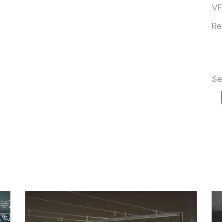
VF
Re
Se