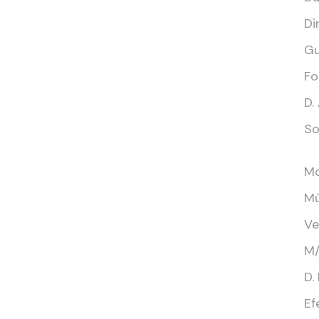
Di
Gu
Fo
D.
So
Mo
Mú
Ve
M/
D.
Ef