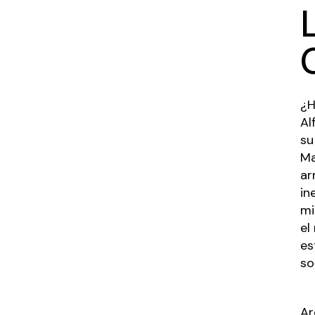
¿H
Al
su
Ma
ar
in
mi
el
es
so
Ar