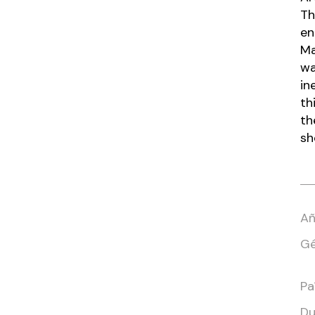
Th
en
Ma
wa
in
th
th
sh
Añ
Gé
Paí
Du