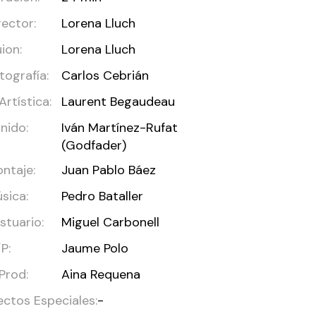
rector:
Lorena Lluch
ion:
Lorena Lluch
tografía:
Carlos Cebrián
 Artística:
Laurent Begaudeau
nido:
Iván Martínez-Rufat
(Godfader)
ntaje:
Juan Pablo Báez
sica:
Pedro Bataller
stuario:
Miguel Carbonell
P:
Jaume Polo
 Prod:
Aina Requena
ectos Especiales:
-