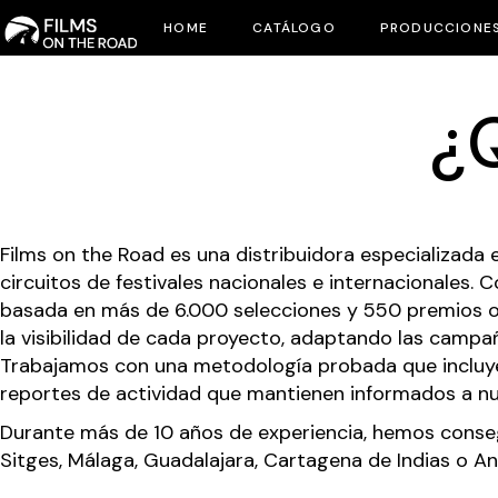
Skip
to
HOME
CATÁLOGO
PRODUCCIONE
the
content
¿
Films on the Road es una distribuidora especializada
circuitos de festivales nacionales e internacionales.
basada en más de 6.000 selecciones y 550 premios ob
la visibilidad de cada proyecto, adaptando las campañ
Trabajamos con una metodología probada que incluye an
reportes de actividad que mantienen informados a nu
Durante más de 10 años de experiencia, hemos conseg
Sitges
,
Málaga
,
Guadalajara
,
Cartagena de Indias
o
An