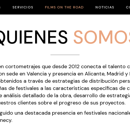
S
SERVICIOS
FILMS ON THE ROAD
NOTICIAS
C
SELECCIONES
PREMIOS
QUIENES
SOMO
 en cortometrajes que desde 2012 conecta el talento 
 Con sede en Valencia y presencia en Alicante, Madrid 
tenidos a través de estrategias de distribución per
as de festivales a las características específicas de 
álisis detallado de la obra, desarrollo de estrategia
estros clientes sobre el progreso de sus proyectos.
uido una destacada presencia en festivales nacional
necy
.