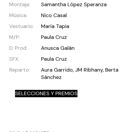
Montaje:
Samantha López Speranza
Música:
Nico Casal
Vestuario:
María Tapia
M/P:
Paula Cruz
D. Prod:
Anusca Galán
SFX:
Paula Cruz
Reparto:
Aura Garrido, JM Ribhany, Berta
Sánchez
SELECCIONES Y PREMIOS