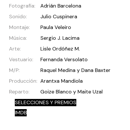
Fotografía:
Adrián Barcelona
Sonido:
Julio Cuspinera
Montaje:
Paula Veleiro
Música:
Sergio J. Lacima
Arte:
Lisle Ordóñez M.
Vestuario:
Fernanda Versolato
M/P:
Raquel Medina y Dana Baxter
Producción:
Arantxa Mandiola
Reparto:
Goize Blanco y Maite Uzal
SELECCIONES Y PREMIOS
IMDB