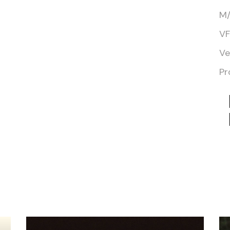
M/
VF
Ve
Pr