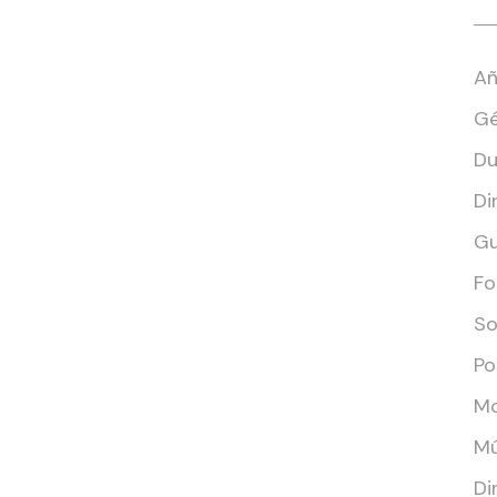
Añ
Gé
Du
Di
Gu
Fo
So
Po
Mo
Mú
Di