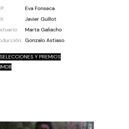
P:
Eva Fonseca
X:
Javier Guillot
stuario:
Marta Galiacho
oducción:
Gonzalo Astiaso
SELECCIONES Y PREMIOS
IMDB