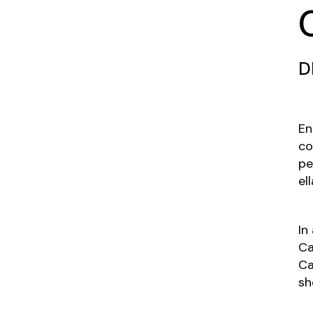
D
En
co
pe
el
In
Ca
Ca
sh