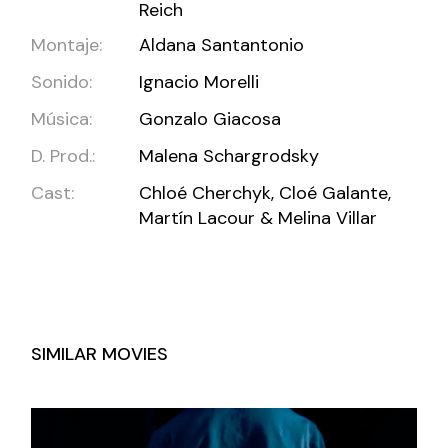
Reich
Montaje:
Aldana Santantonio
Sonido:
Ignacio Morelli
Música:
Gonzalo Giacosa
D. Prod.:
Malena Schargrodsky
Cast:
Chloé Cherchyk, Cloé Galante,
Martín Lacour & Melina Villar
SIMILAR MOVIES