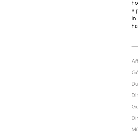
ho
a 
in
ha
Añ
Gé
Du
Di
Gu
Di
Mú