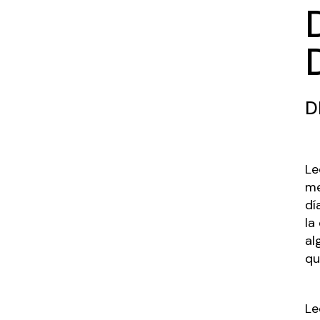
D
Le
me
dí
la
al
qu
Le