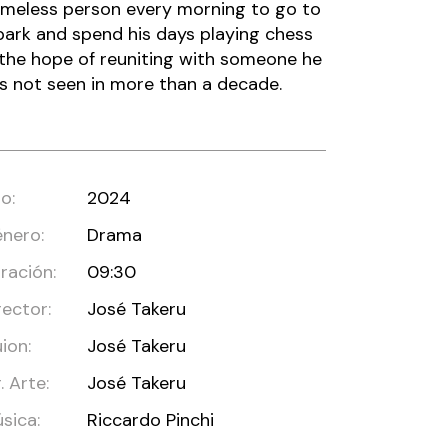
meless person every morning to go to
park and spend his days playing chess
 the hope of reuniting with someone he
s not seen in more than a decade.
o:
2024
nero:
Drama
ración:
09:30
rector:
José Takeru
ion:
José Takeru
r. Arte:
José Takeru
sica:
Riccardo Pinchi