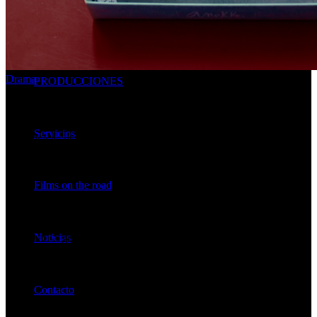
CATÁLOGO
Drama
PRODUCCIONES
Diario de una niña
Servicios
La violencia de género a través de los ojos de una niña que acaba de
cumplir seis años de edad. Una niña que siente los fantasmas de
aquellos que maltratan a las mujeres. Una niña que le da todo su
amor a lo que más quiere en este mundo, a su madre.
Films on the road
Gender violence through the eyes of a girl who has just turned six
Noticias
years old. A girl who feels the ghosts of those who mistreat women.
A girl who gives all her love to what she loves most in this world, to
her mother.
Contacto
Año: