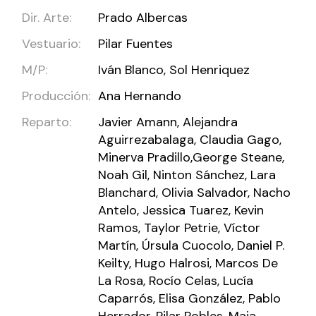
Dir. Arte:
Prado Albercas
Vestuario:
Pilar Fuentes
M/P:
Iván Blanco, Sol Henriquez
Producción:
Ana Hernando
Reparto:
Javier Amann, Alejandra
Aguirrezabalaga, Claudia Gago,
Minerva Pradillo,George Steane,
Noah Gil, Ninton Sánchez, Lara
Blanchard, Olivia Salvador, Nacho
Antelo, Jessica Tuarez, Kevin
Ramos, Taylor Petrie, Víctor
Martín, Úrsula Cuocolo, Daniel P.
Keilty, Hugo Halrosi, Marcos De
La Rosa, Rocío Celas, Lucía
Caparrós, Elisa González, Pablo
Herrador, Pilar Robles, Maia