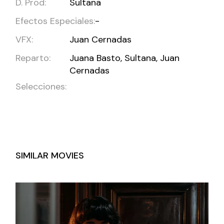
D. Prod:
Sultana
Efectos Especiales:
-
VFX:
Juan Cernadas
Reparto:
Juana Basto, Sultana, Juan
Cernadas
Selecciones:
SIMILAR MOVIES