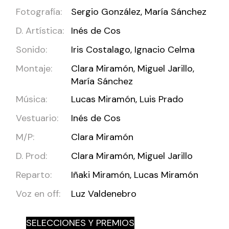
Fotografía:
Sergio González, María Sánchez
D. Artística:
Inés de Cos
Sonido:
Iris Costalago, Ignacio Celma
Montaje:
Clara Miramón, Miguel Jarillo,
María Sánchez
Música:
Lucas Miramón, Luis Prado
Vestuario:
Inés de Cos
M/P:
Clara Miramón
D. Prod:
Clara Miramón, Miguel Jarillo
Reparto:
Iñaki Miramón, Lucas Miramón
Voz en off:
Luz Valdenebro
SELECCIONES Y PREMIOS