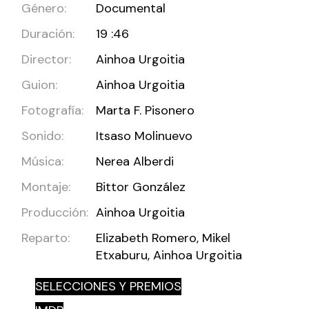
Género:
Documental
Duración:
19 :46
Director:
Ainhoa Urgoitia
Guion:
Ainhoa Urgoitia
Fotografía:
Marta F. Pisonero
Sonido:
Itsaso Molinuevo
Música:
Nerea Alberdi
Montaje:
Bittor González
Producción:
Ainhoa Urgoitia
Reparto:
Elizabeth Romero, Mikel
Etxaburu, Ainhoa Urgoitia
SELECCIONES Y PREMIOS