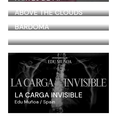
Wen Saldaña
Spain
ABOVE THE CLOUDS
Iván Fernández González
Spain
BARDOMA
Carlos Gonzalo Gil
Spain
LA CARGA INVISIBLE
Edu Muñoa
Spain