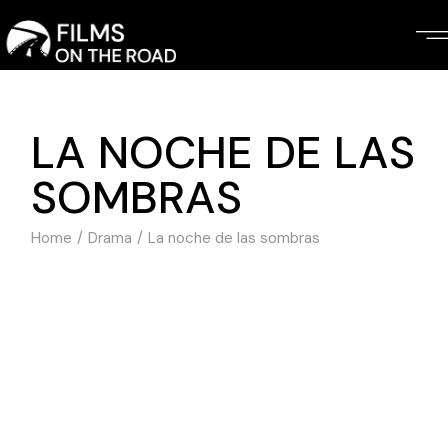
Skip
to
the
content
LA NOCHE DE LAS
SOMBRAS
Home
Drama
La noche de las sombras