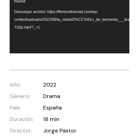
found
vídeo
Descargar archivo: https://filmsontheroad.com/wp-
content/uploads/2022/06/la_rebeliO%CC%81n_de_bernarda___teaser__
720p.mp4?_=1
Año:
2022
Género:
Drama
País:
España
Duración:
18 min
Director:
Jorge Pastor