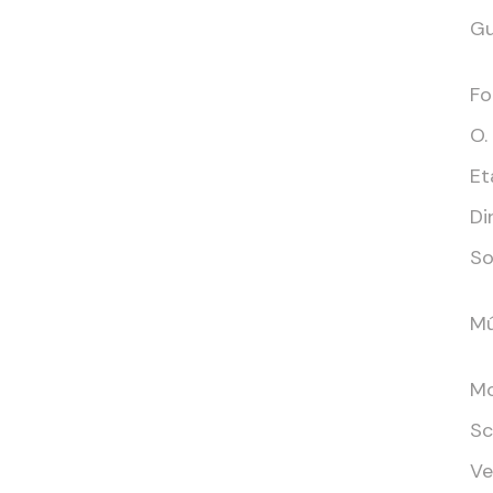
Gu
Fo
O.
Et
Di
So
Mú
Mo
Sc
Ve