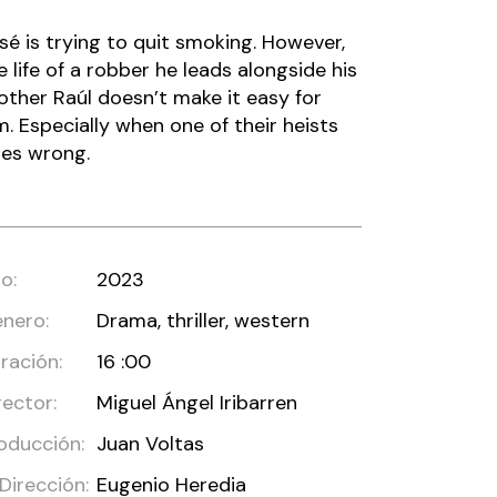
sé is trying to quit smoking. However,
e life of a robber he leads alongside his
other Raúl doesn’t make it easy for
m. Especially when one of their heists
es wrong.
o:
2023
nero:
Drama, thriller, western
ración:
16 :00
rector:
Miguel Ángel Iribarren
oducción:
Juan Voltas
 Dirección:
Eugenio Heredia