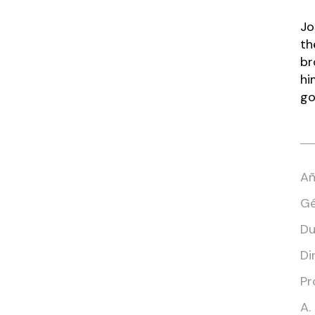
Jo
th
br
hi
go
Añ
Gé
Du
Di
Pr
A.