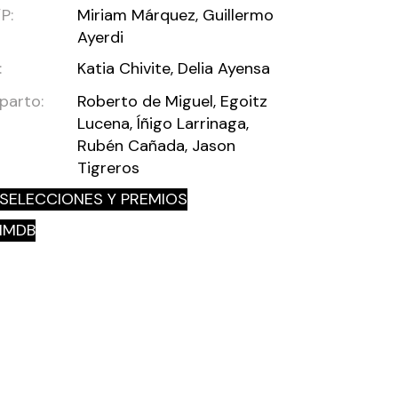
P:
Miriam Márquez, Guillermo
Ayerdi
:
Katia Chivite, Delia Ayensa
parto:
Roberto de Miguel, Egoitz
Lucena, Íñigo Larrinaga,
Rubén Cañada, Jason
Tigreros
SELECCIONES Y PREMIOS
IMDB