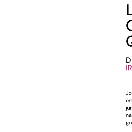
D
I
Jo
em
ju
na
go