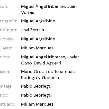
ion:
Miguel Ángel Iribarren, Juan
Voltas
tografía:
Miguel Arguibide
 Cámara:
Javi Zorrilla
alonaje:
Miguel Arguibide
r. Arte:
Miriam Márquez
nido:
Miguel Ángel Iribarren, Javier
Cano, David Aguerri
sica:
Mario Oroz, Los Tenampas,
Rodrigo y Gabriela
ntaje:
Pablo Beorlegui
ript:
Pablo Beorlegui
stuario:
Miriam Márquez