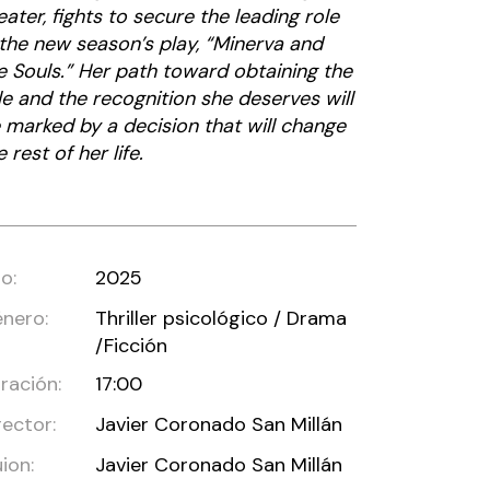
eater, fights to secure the leading role
 the new season’s play, “Minerva and
e Souls.” Her path toward obtaining the
le and the recognition she deserves will
 marked by a decision that will change
e rest of her life.
o:
2025
nero:
Thriller psicológico / Drama
/Ficción
ración:
17:00
rector:
Javier Coronado San Millán
ion:
Javier Coronado San Millán