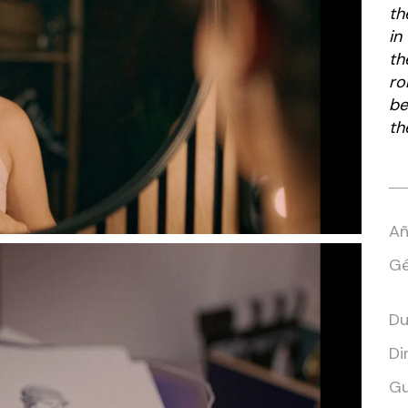
th
in
th
ro
be
th
Añ
Gé
Du
Di
Gu