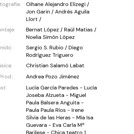
tografía:
Oihane Alejandro Elizegi /
Jon Garin / Andrés Aguila
Llort /
ntaje:
Bernat López / Raúl Matias /
Noelia Simón López
nido:
Sergio S. Rubio / Diego
Rodríguez Triguero
sica:
Christian Salamó Labat
 Prod.:
Andrea Pozo Jiménez
st:
Lucía García Paredes - Lucía
Joseba Alzueta - Miguel
Paula Balsera Anguita -
Paula Paula Ríos - Irene
Silvia de las Heras - Mía Isa
Guevara - Eva Carla Mª
Barilese - Chica teatro 1