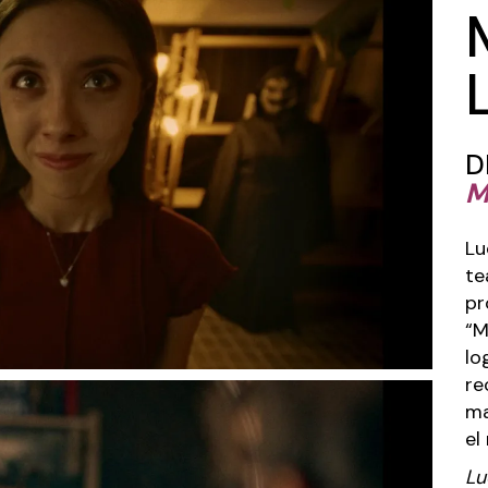
D
M
Lu
te
pr
“M
lo
re
ma
el
Lu