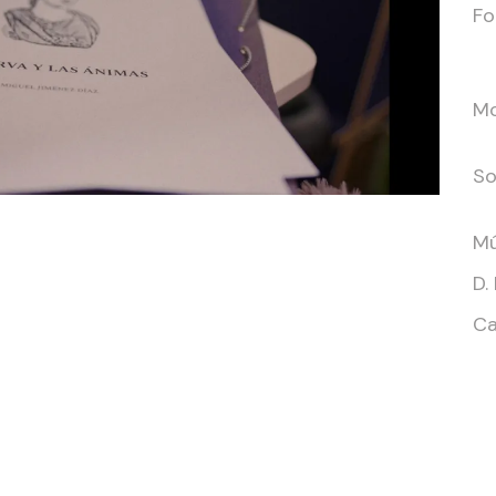
Fo
Mo
So
Mú
D.
Ca