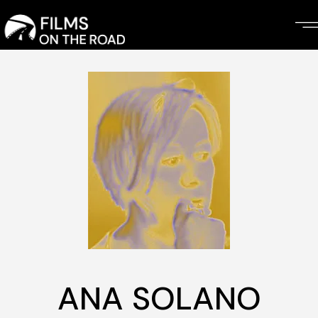
Skip
to
the
content
ANA SOLANO