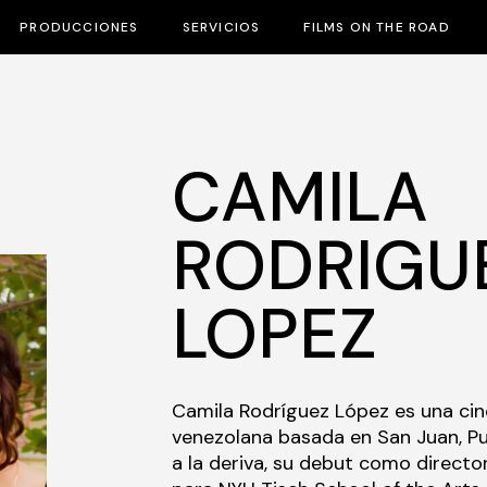
PRODUCCIONES
SERVICIOS
FILMS ON THE ROAD
CAMILA
RODRIGU
LOPEZ
Camila Rodríguez López es una ci
venezolana basada en San Juan, Pu
a la deriva, su debut como directo