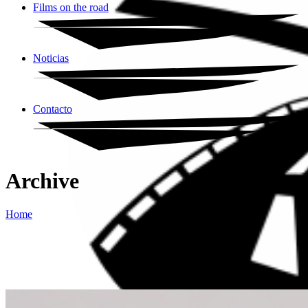
Films on the road
Noticias
Contacto
Archive
Home