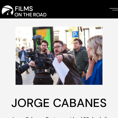
Skip
to
the
content
JORGE CABANES