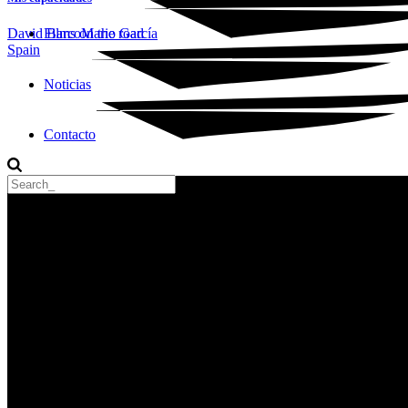
Films on the road
David Barco
Mario García
Spain
Noticias
Contacto
Search