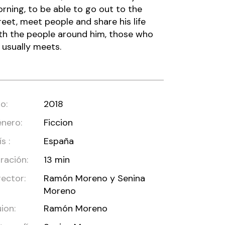
rning, to be able to go out to the
reet, meet people and share his life
th the people around him, those who
 usually meets.
o:
2018
nero:
Ficcion
s :
España
ración:
13 min
rector:
Ramón Moreno y Senina
Moreno
ion:
Ramón Moreno