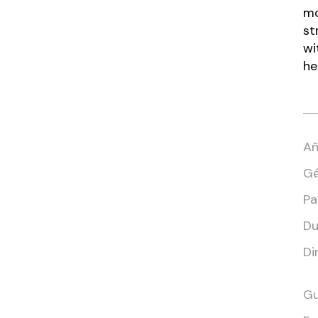
mo
st
wi
he
Añ
Gé
Paí
Du
Di
Gu