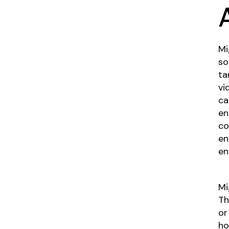
Mi
so
ta
vi
ca
en
co
en
en
Mi
Th
or
ho