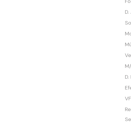
Fo
D.
So
Mo
Mú
Ve
M/
D.
Ef
VF
Re
Se