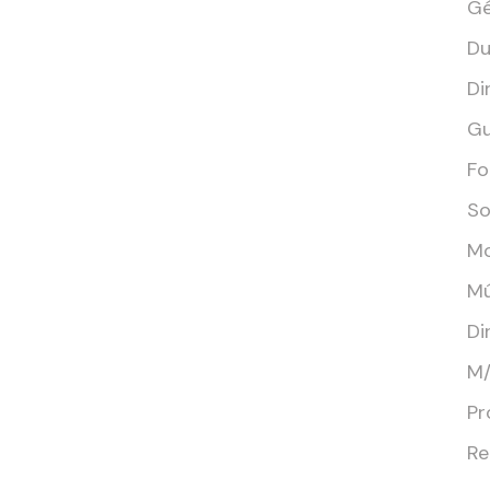
Gé
Du
Di
Gu
Fo
So
Mo
Mú
Di
M/
Pr
Re