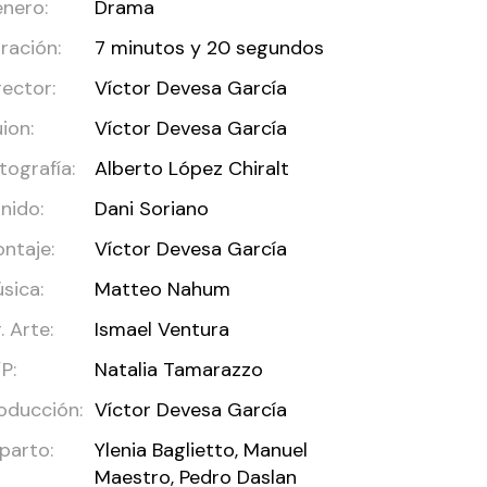
nero:
Drama
ración:
7 minutos y 20 segundos
rector:
Víctor Devesa García
ion:
Víctor Devesa García
tografía:
Alberto López Chiralt
nido:
Dani Soriano
ntaje:
Víctor Devesa García
sica:
Matteo Nahum
r. Arte:
Ismael Ventura
P:
Natalia Tamarazzo
oducción:
Víctor Devesa García
parto:
Ylenia Baglietto, Manuel
Maestro, Pedro Daslan