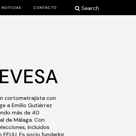
Search
NOTICIAS
CONTACTO
DEVESA
un cortometrajista con
ige a Emilio Gutiérrez
iendo más de 40
ival de Málaga. Con
lecciones, incluidos
 o EEUU. Es socio fundador