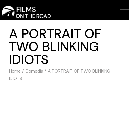
Skip
to
the
content
A PORTRAIT OF
TWO BLINKING
IDIOTS
Home
Comedia
A PORTRAIT OF TWO BLINKING
IDIOTS