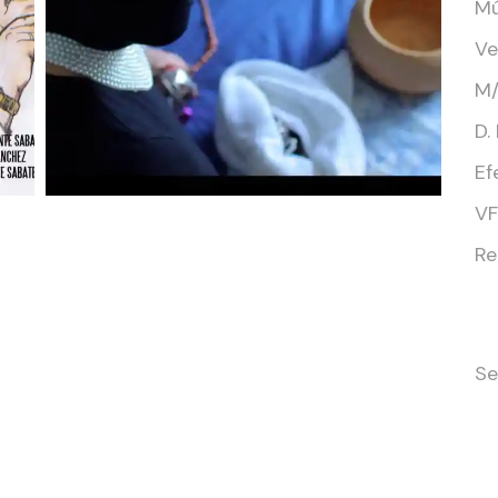
Mú
Ve
M/
D.
Ef
VF
Re
Se