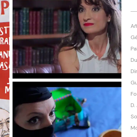
Añ
Gé
Paí
Du
Di
Gu
Fo
D.
So
Mo