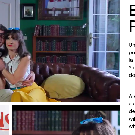
Un
pu
la
Y 
do
A 
a 
de
wi
wi