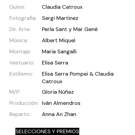
Guion:
Claudia Catroux
Fotografía:
Sergi Martinez
Dir. Arte:
Perla Sant y Mar Gené
Música:
Albert Miquel
Montaje:
Maria Sangalli
Vestuario:
Elisa Serra
Estilismo:
Elisa Serra Pompei & Claudia
Catroux
M/P:
Gloria Núñez
Producción:
Iván Almendros
Reparto:
Anna An Zhan
SELECCIONES Y PREMIOS