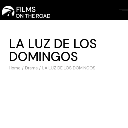
Skip
to
the
content
LA LUZ DE LOS
DOMINGOS
Home
Drama
LA LUZ DE LOS DOMINGOS