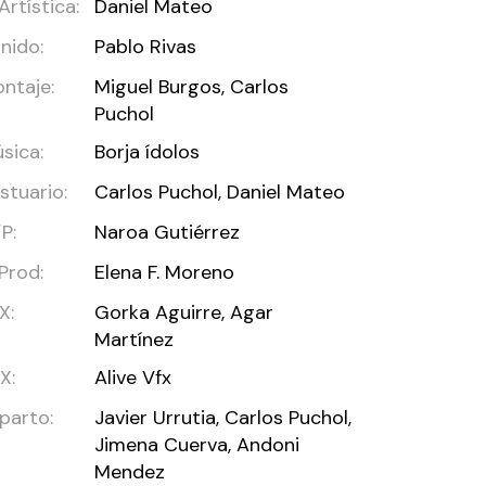
 Artística:
Daniel Mateo
nido:
Pablo Rivas
ntaje:
Miguel Burgos, Carlos
Puchol
sica:
Borja ídolos
stuario:
Carlos Puchol, Daniel Mateo
P:
Naroa Gutiérrez
 Prod:
Elena F. Moreno
X:
Gorka Aguirre, Agar
Martínez
X:
Alive Vfx
parto:
Javier Urrutia, Carlos Puchol,
Jimena Cuerva, Andoni
Mendez