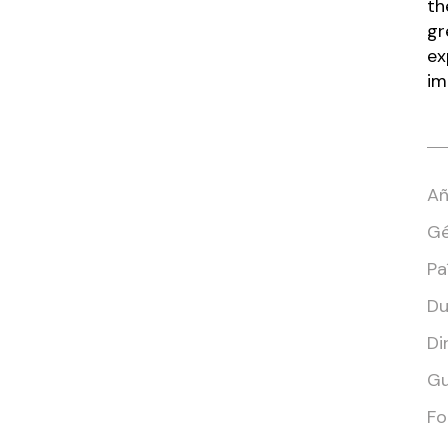
th
gr
ex
im
Añ
Gé
Paí
Du
Di
Gu
Fo