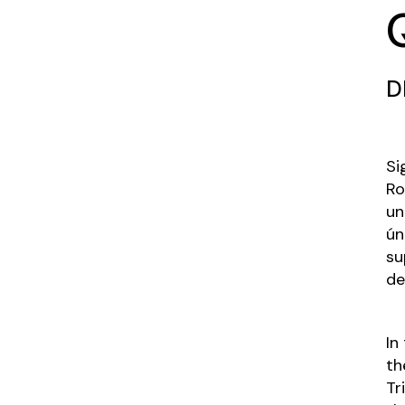
D
Si
Ro
un
ún
su
de
In
th
Tr