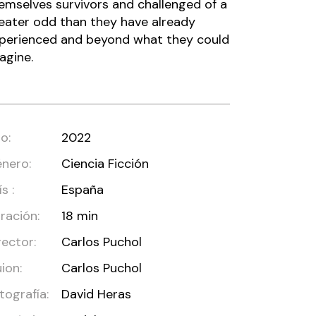
emselves survivors and challenged of a
eater odd than they have already
perienced and beyond what they could
agine.
o:
2022
nero:
Ciencia Ficción
s :
España
ración:
18 min
rector:
Carlos Puchol
ion:
Carlos Puchol
tografía:
David Heras