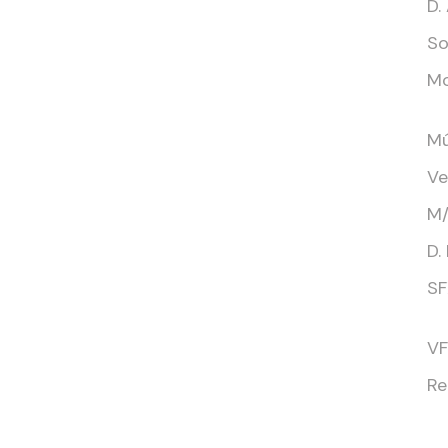
D.
So
Mo
Mú
Ve
M/
D.
SF
VF
Re