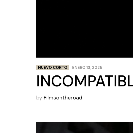
NUEVO CORTO
ENERO 13, 2025
INCOMPATIBL
by
Filmsontheroad