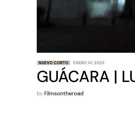
NUEVO CORTO
ENERO 10, 2025
GUÁCARA | L
by
Filmsontheroad