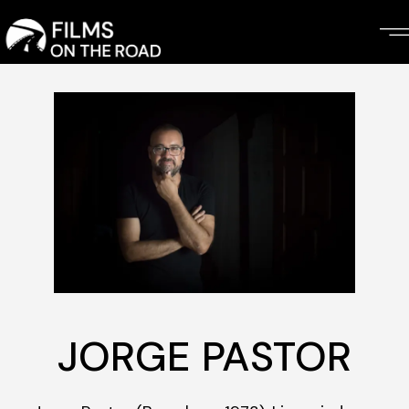
Skip
to
the
content
JORGE PASTOR