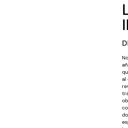
D
No
añ
qu
al
re
tr
ob
co
do
es