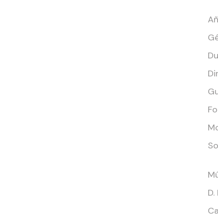
Añ
Gé
Du
Di
Gu
Fo
Mo
So
Mú
D.
Ca