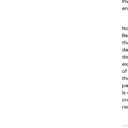
in
en
No
Ba
th
da
do
ex
of
th
pa
is
cr
re