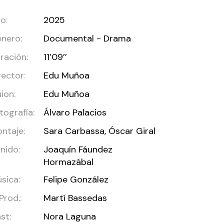
o:
2025
nero:
Documental - Drama
ración:
11’09’’
rector:
Edu Muñoa
ion:
Edu Muñoa
tografía:
Álvaro Palacios
ntaje:
Sara Carbassa, Óscar Giral
nido:
Joaquín Fáundez
Hormazábal
sica:
Felipe González
 Prod.:
Martí Bassedas
st:
Nora Laguna