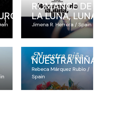
ROMANCE DE
AURO
LA LUNA, LUNA
pain
Jimena R. Herrera
Spain
NUESTRA NIÑA
Rebeca Márquez Rubio
in
Spain