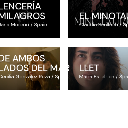
LENCERÍA
MILAGROS
EL MINOT
Jana Moreno
Spain
Claudia Benlloch
S
DE AMBOS
LADOS DEL MAR
LLET
Cecilia González Reza
Spain
Maria Estelrich
Spa