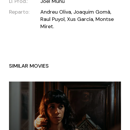
D. Prod.:
Joel Munu
Reparto:
Andreu Oliva, Joaquim Gomà,
Raul Puyol, Xus García, Montse
Miret.
SIMILAR MOVIES