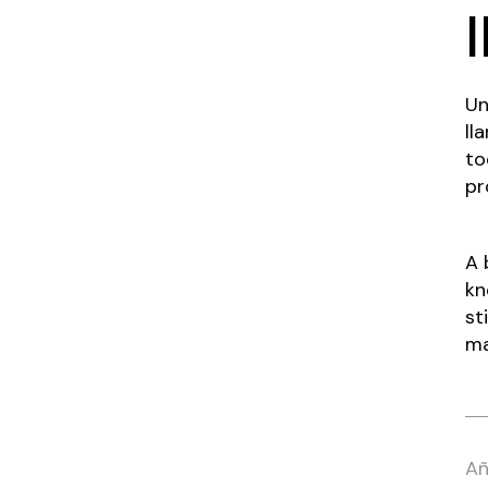
Un
ll
to
pr
A 
kn
st
ma
Añ