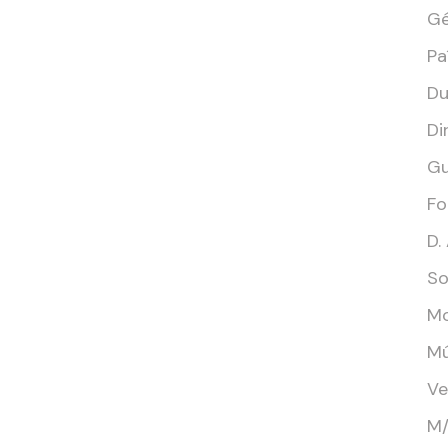
Gé
Paí
Du
Di
Gu
Fo
D.
So
Mo
Mú
Ve
M/