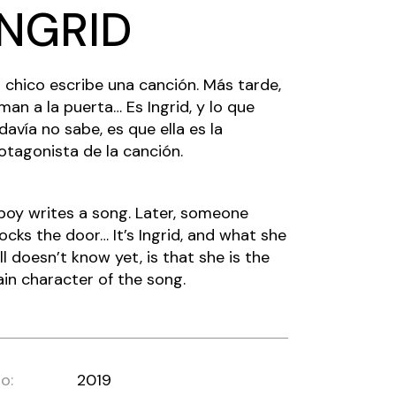
INGRID
 chico escribe una canción. Más tarde,
aman a la puerta… Es Ingrid, y lo que
davía no sabe, es que ella es la
otagonista de la canción.
boy writes a song. Later, someone
ocks the door… It’s Ingrid, and what she
ill doesn’t know yet, is that she is the
in character of the song.
o:
2019