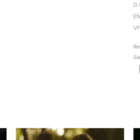
D.
Ef
VF
Re
Se