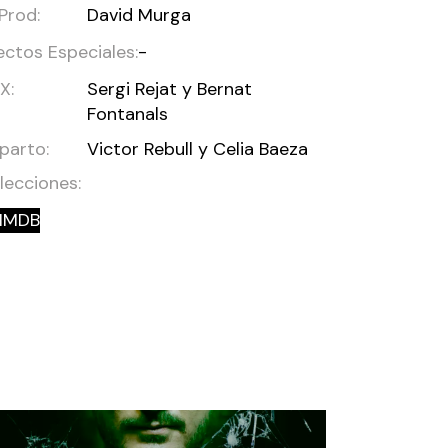
 Prod:
David Murga
ectos Especiales:
-
X:
Sergi Rejat y Bernat
Fontanals
parto:
Victor Rebull y Celia Baeza
lecciones:
IMDB