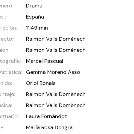
nero:
Drama
s :
España
ración:
11:49 min
rector:
Raimon Valls Domènech
ion:
Raimon Valls Domènech
tografía:
Marcel Pascual
 Artística:
Gemma Moreno Asso
nido:
Oriol Bonals
ntaje:
Raimon Valls Domènech
sica:
Raimon Valls Domènech
stuario:
Laura Fernández
P:
María Rosa Dengra