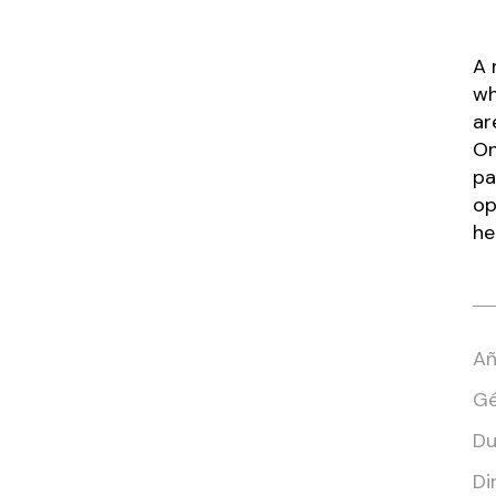
A 
wh
ar
On
pa
op
he
Añ
Gé
Du
Di