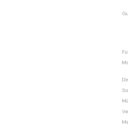
Gu
Fo
Mo
Di
So
Mú
Ve
Ma