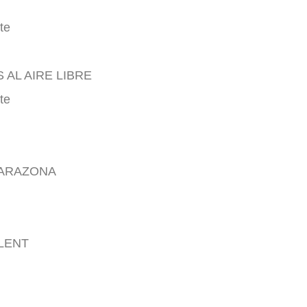
te
AL AIRE LIBRE
te
TARAZONA
LENT