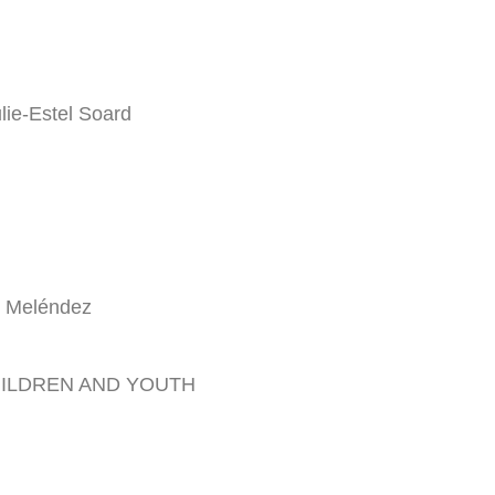
ulie-Estel Soard
o Meléndez
HILDREN AND YOUTH