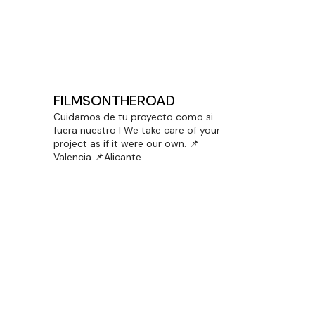
DOBLE PREMIO PARA LENCERÍA
MILAGROS EN CINEMA JOVE
FILMSONTHEROAD
Cuidamos de tu proyecto como si
fuera nuestro | We take care of your
project as if it were our own.
📌
Valencia 📌Alicante