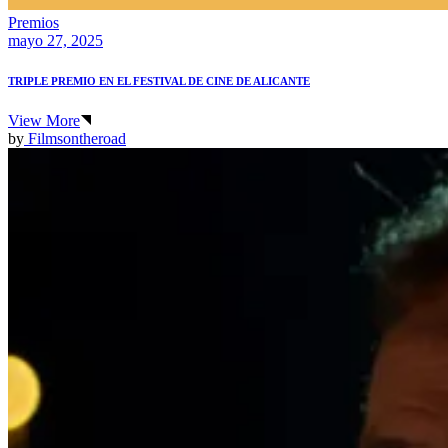
Premios
mayo 27, 2025
TRIPLE PREMIO EN EL FESTIVAL DE CINE DE ALICANTE
View More
by
Filmsontheroad