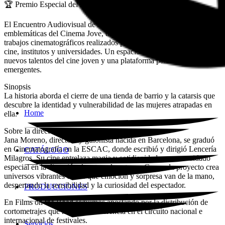
🏆 Premio Especial del Jurado
El Encuentro Audiovisual de Jóvenes es una de las secciones más
emblemáticas del Cinema Jove, dedicada a visibilizar y premiar los
trabajos cinematográficos realizados por estudiantes de escuelas de
cine, institutos y universidades. Un espacio de proyección para los
nuevos talentos del cine joven y una plataforma para descubrir voces
emergentes.
Sinopsis
La historia aborda el cierre de una tienda de barrio y la catarsis que
descubre la identidad y vulnerabilidad de las mujeres atrapadas en
Home
ella.
Sobre la directora
Jana Moreno, directora y guionista nacida en Barcelona, se graduó
en Cinematografía en la ESCAC, donde escribió y dirigió Lencería
CATÁLOGO
Milagros. Su cine entrelaza magia y cotidianidad, con un cuidado
especial en la dirección de arte y de actores. Con cada proyecto crea
universos vibrantes en los que emoción y sorpresa van de la mano,
despertando la sensibilidad y la curiosidad del espectador.
PRODUCCIONES
En Films on the Road seguimos apostando por la distribución de
cortometrajes que marcan la diferencia en el circuito nacional e
internacional de festivales.
Servicios