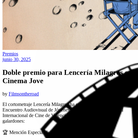
Premios
junio 30, 2025
Doble premio para Lencería Milagros en
Cinema Jove
by
Filmsontheroad
El cortometraje Lencería Milagros ha conquistado al jurado del
Encuentro Audiovisual de Jóvenes del Cinema Jove – Festival
Internacional de Cine de Valencia, logrando dos importantes
galardones:
🏆 Mención Especial del Jurado a la Dirección Artística