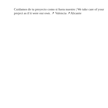
filmsontheroad
Cuidamos de tu proyecto como si fuera nuestro | We take care of your
project as if it were our own.
📌 Valencia 📌Alicante