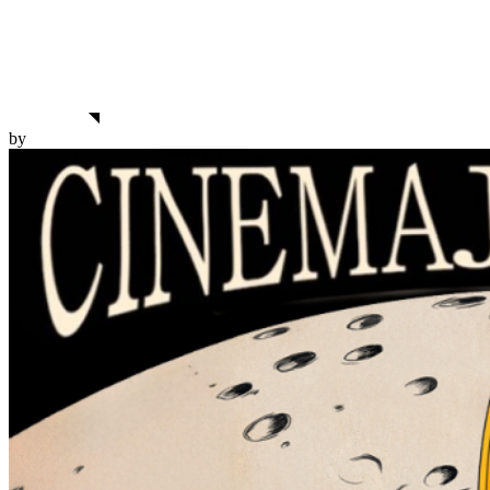
Nuevo Corto
julio 10, 2025
FLEURS DE PEAU | Lisa Chabbert & Pauline Lebellenger
View More
by
Filmsontheroad