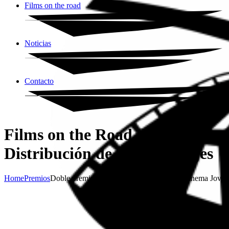
Films on the road
Noticias
Contacto
Films on the Road |
Distribución de cortometrajes
Home
Premios
Doble premio para Lencería Milagros en Cinema Jove