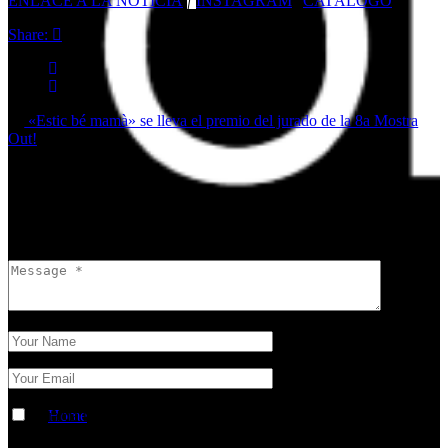
ENLACE A LA NOTICIA
|
INSTAGRAM
|
CATÁLOGO
Share:
«Estic bé mamà» se lleva el premio del jurado de la 8a Mostra
Out!
Leave a comment
Tu dirección de correo electrónico no será publicada.
Los campos
obligatorios están marcados con
*
Home
Guarda mi nombre, correo electrónico y web en este navegador
para la próxima vez que comente.