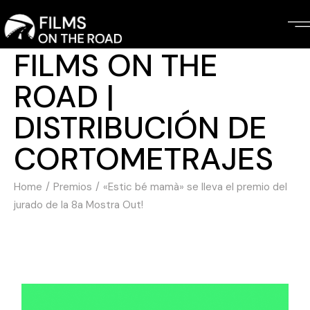
FILMS ON THE
ROAD |
DISTRIBUCIÓN DE
CORTOMETRAJES
Home
Premios
«Estic bé mamà» se lleva el premio del
jurado de la 8a Mostra Out!