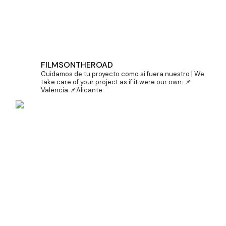
DOBLE PREMIO PARA LENCERÍA MILAGROS EN
CINEMA JOVE
FILMSONTHEROAD
Cuidamos de tu proyecto como si fuera nuestro | We
take care of your project as if it were our own.
📌
Valencia 📌Alicante