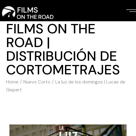
Skip
to
the
content
FILMS ON THE
ROAD |
DISTRIBUCIÓN DE
CORTOMETRAJES
Home
Nuevo Corto
La luz de los domingos | Lucas de
Gispert