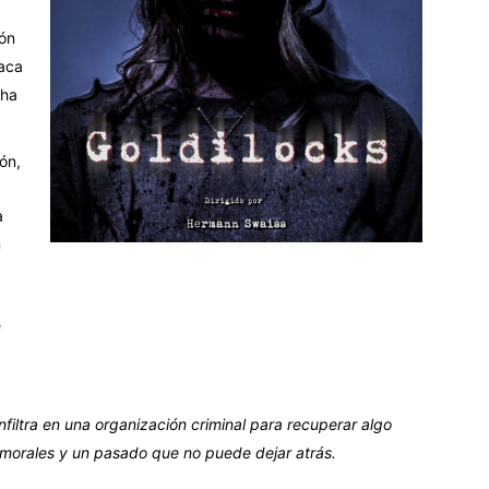
ión
aca
 ha
ón,
a
n
e
infiltra en una organización criminal para recuperar algo
 morales y un pasado que no puede dejar atrás.