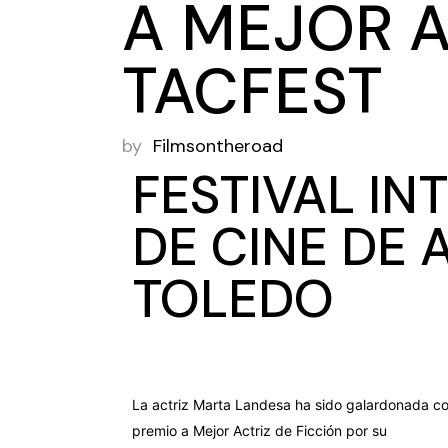
A MEJOR A
TACFEST
by
Filmsontheroad
FESTIVAL I
DE CINE DE 
TOLEDO
La actriz Marta Landesa ha sido galardonada co
premio a Mejor Actriz de Ficción por su