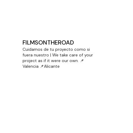
DOBLE PREMIO PARA LENCERÍA
MILAGROS EN CINEMA JOVE
FILMSONTHEROAD
Cuidamos de tu proyecto como si
fuera nuestro | We take care of your
project as if it were our own.
📌
Valencia 📌Alicante