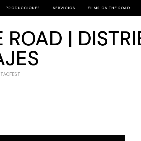
PRODUCCIONES
SERVICIOS
FILMS ON THE ROAD
 ROAD | DISTR
AJES
 TACFEST