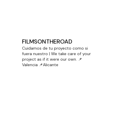
DOBLE PREMIO PARA LENCERÍA
MILAGROS EN CINEMA JOVE
FILMSONTHEROAD
Cuidamos de tu proyecto como si
fuera nuestro | We take care of your
project as if it were our own.
📌
Valencia 📌Alicante