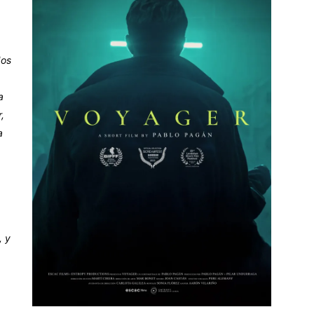
dos
a
,
a
, y