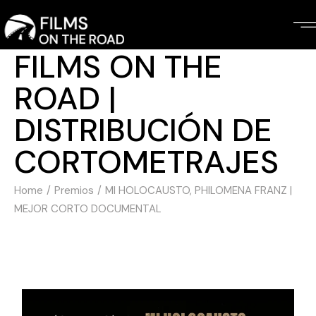
Skip
to
the
content
FILMS ON THE
ROAD |
DISTRIBUCIÓN DE
CORTOMETRAJES
Home
Premios
MI HOLOCAUSTO, PHILOMENA FRANZ |
MEJOR CORTO DOCUMENTAL