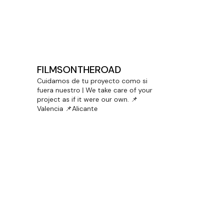
DOBLE PREMIO PARA LENCERÍA
MILAGROS EN CINEMA JOVE
FILMSONTHEROAD
Cuidamos de tu proyecto como si
fuera nuestro | We take care of your
project as if it were our own.
📌
Valencia 📌Alicante