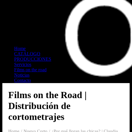
Home
CATÁLOGO
PRODUCCIONES
Home
Servicios
CATÁLOGO
Films on the road
PRODUCCIONES
Noticias
Servicios
Contacto
Films on the road
Noticias
Search
Contacto
Films on the Road |
Distribución de
cortometrajes
Home
Nuevo Corto
¿Por qué lloran las chicas? | Claudia