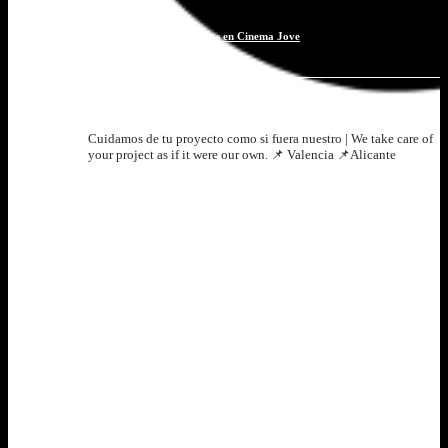
Doble premio para Lencería Milagros en Cinema Jove
filmsontheroad
Cuidamos de tu proyecto como si fuera nuestro | We take care of
your project as if it were our own.
📌 Valencia 📌Alicante