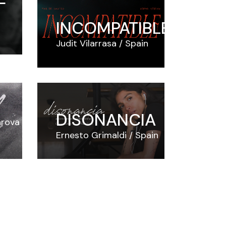
INCOMPATIBLE
Judit Vilarrasa
Spain
DISONANCIA
arova
Ernesto Grimaldi
Spain