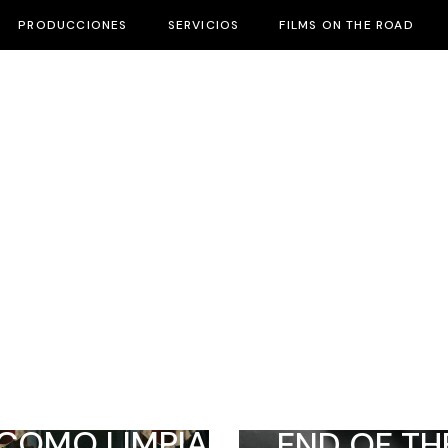
PRODUCCIONES
SERVICIOS
FILMS ON THE ROAD
DON’T THE
KNOW IT’S
COMO LIMPIAR
END OF TH