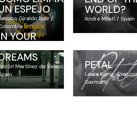
UN ESPEJO
WORLD?
Jacobo Giraldo Ruiz
André Mileti
Spain
Colombia
IN YOUR
WILDEST
DREAMS
PETAL
Antón Martínez de Velasco
Laura König-Svetoz
Spain
Germany