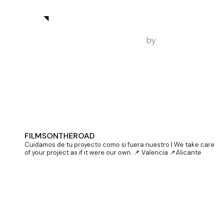
View More
by
Filmsontheroad
FILMSONTHEROAD
Cuidamos de tu proyecto como si fuera nuestro | We take care
of your project as if it were our own.
📌 Valencia 📌Alicante