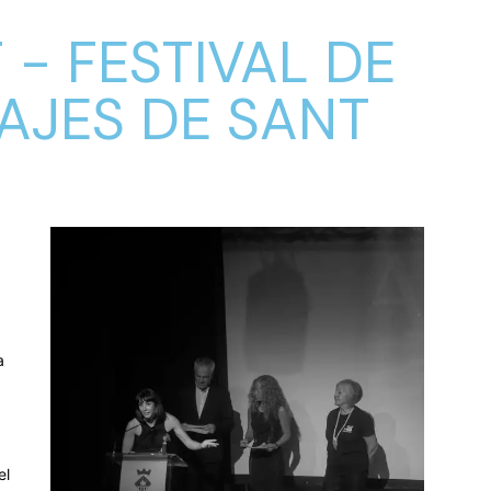
- FESTIVAL DE
JES DE SANT
a
el