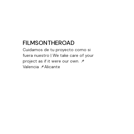
DOBLE PREMIO PARA LENCERÍA
MILAGROS EN CINEMA JOVE
FILMSONTHEROAD
Cuidamos de tu proyecto como si
fuera nuestro | We take care of your
project as if it were our own.
📌
Valencia 📌Alicante