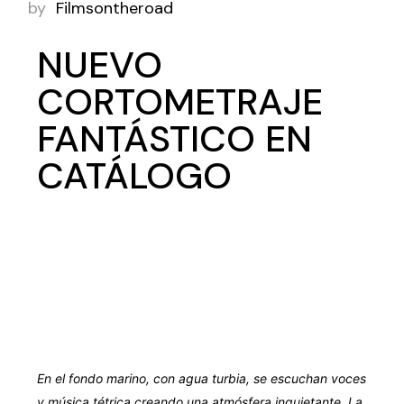
by
Filmsontheroad
NUEVO
CORTOMETRAJE
FANTÁSTICO EN
CATÁLOGO
En el fondo marino, con agua turbia, se escuchan voces
y música tétrica creando una atmósfera inquietante. La