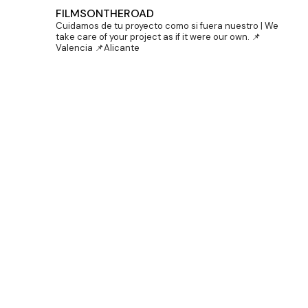
FILMSONTHEROAD
Cuidamos de tu proyecto como si fuera nuestro | We
take care of your project as if it were our own.
📌
Valencia 📌Alicante